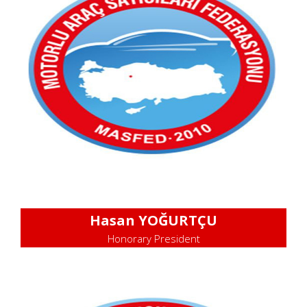
Hasan YOĞURTÇU
Honorary President