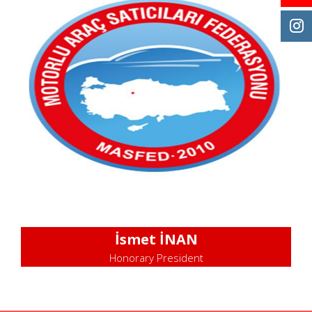
İsmet İNAN
Honorary President